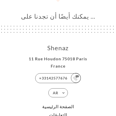
… يمكنك أيضًا أن تجدنا على
Shenaz
11 Rue Houdon 75018 Paris
France
+33142577676
AR
الصفحة الرئيسية
التعليقات