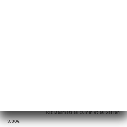
lentilles makhani
Petites lentilles jaunes et leurs épices
5.00€
Raïta
Salade de Concombre au Yaourt
4.00€
Cachemire Pullao
Riz Basmati cuit à L'étuvée, Safran, Raisin, Cajou et
fruits
4.00€
Pullao Safran
Riz Basmati au cumin et au Safran
3.00€