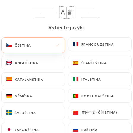
CS
NABÍDKA
Vyberte jazyk:
Vyberte jazyk:
FRANCOUZŠTINA
FRANCOUZŠTINA
ČEŠTINA
ČEŠTINA
/
DOMŮ
RECENZE
Recenze
ANGLIČTINA
ANGLIČTINA
ŠPANĚLŠTINA
ŠPANĚLŠTINA
KATALÁNŠTINA
KATALÁNŠTINA
ITALŠTINA
ITALŠTINA
NĚMČINA
NĚMČINA
PORTUGALŠTINA
PORTUGALŠTINA
14 recenze společnosti Uniiti
3.6 / 5
简体中文 (ČÍNŠTINA)
简体中文 (ČÍNŠTINA)
ŠVÉDŠTINA
ŠVÉDŠTINA
JAPONŠTINA
JAPONŠTINA
RUŠTINA
RUŠTINA
100% skutečné, ověřené recenze.