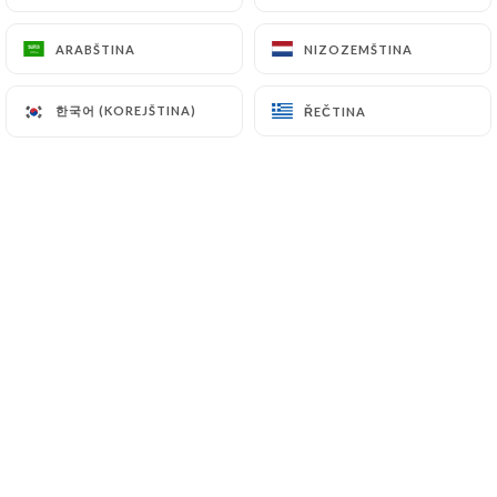
ARABŠTINA
ARABŠTINA
NIZOZEMŠTINA
NIZOZEMŠTINA
Hodnotil uživatel Fanny T.
F
1/5
한국어 (KOREJŠTINA)
한국어 (KOREJŠTINA)
ŘEČTINA
ŘEČTINA
17/07/2024
•
09:34
Hodnotil uživatel Matthias T.
M
1/5
It was closed and out of business
24/03/2024
•
07:14
Hodnotil uživatel Jean-Thomas D.
J
1/5
Ce commentaire et cette note s'adresse à
Uniti au non au restaurant. Car grpâce à
Uniti, j'ai pu réserver une table pour 5