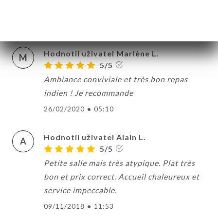
J
3/5
20/02/2022
•
10:36
Hodnotil uživatel Marlène L.
M
5/5
Ambiance conviviale et très bon repas
indien ! Je recommande
26/02/2020
•
05:10
Hodnotil uživatel Alain L.
A
5/5
Petite salle mais très atypique. Plat très
bon et prix correct. Accueil chaleureux et
service impeccable.
09/11/2018
•
11:53